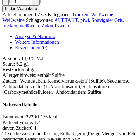
Souvignier
Gris
In den Warenkorb
-
Artikelnummer:
073-3
Kategorien:
Trocken
,
Weißweine
,
AUFTAKT-
Weißweine
Schlagwörter:
AUFTAKT
,
piwi
,
Souvignier Gris
,
Linie
trocken
,
weißwein
,
Zukunftswein
Menge
Analyse & Nährinfo
Weitere Informationen
Rezensionen (0)
Alkohol:
13,0 % Vol.
Säure:
6,2 g/l
Restzucker:
4 g/l
Allergenhinweis:
enthält Sulfite
Zutaten:
Weintrauben, Konservierungsstoff (Sulfite), Saccharose,
Antioxidationsmittel (L-Ascorbinsäure), Stabilisatoren
(Carboxymethilcellulose).
, Antioxidantien:
Sulfite
Nährwerttabelle
Brennwert:
322 kJ / 76 kcal
Kohlenhydrate:
1,4
davon Zucker
0,4
Textliche Zusammenfassung
Enthält geringfügige Mengen von Fett,
gesättigten Fettsäuren, Eiweiß und Salz.