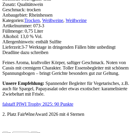
Zusatz:
Qualitätswein
Geschmack:
trocken
Anbaugebiet:
Rheinhessen
Kategorien:
Trocken
,
Weißweine
,
Weißweine
Artikelnummer:
073-3
Füllmenge:
0,75 Liter
Alkohol:
13,0 % Vol.
Allergenhinweis:
enthält Sulfite
Lieferzeit:
3-7 Werktage in dringenden Fällen bitte unbedingt
Deadline dazu schreiben
Feines Aroma, kraftvoller Körper, saftiger Geschmack. Noten von
Cassis mit cremigem Charakter. Toller Essensbegleiter mit schönem
Spannungsbogen – bringt Gerichte besonders gut zur Geltung.
Unsere Empfehlung:
Spannender Begleiter für Vegetarisches, z.B.
auch für Spargel, Papayasalat oder etwas exotischer: karamelisierte
Zwiebeltart mit Frisée.
falstaff PIWI Trophy 2025: 90 Punkte
2. Platz FairWineAward 2026 mit 4 Sternen