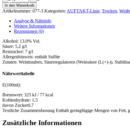
-
In den Warenkorb
AUFTAKT-
Artikelnummer:
077-3
Kategorien:
AUFTAKT-Linie
,
Trocken
,
Weiß
Linie
Menge
Analyse & Nährinfo
Weitere Informationen
Rezensionen (0)
Alkohol:
13,0% Vol.
Säure:
5,2 g/l
Restzucker:
7 g/l
Allergenhinweis:
enthält Sulfite
Zutaten:
Weintrauben, Säureregulatoren (Weinsäure (L(+)-)), Stabilis
Nährwerttabelle
E(100ml):
Brennwert:
325 kJ / 77 kcal
Kohlenhydrate:
1,5
davon Zucker
0,7
Textliche Zusammenfassung
Enthält geringfügige Mengen von Fett, g
Zusätzliche Informationen