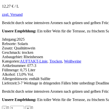
12,27 € / L
zzgl. Versand
Besticht durch seine intensiven Aromen nach grünen und gelben Frü
Unsere Empfehlung:
Ein toller Wein für die Terrasse, zu frischem
Jahrgang:
2025
Rebsorte:
Solaris
Zusatz:
Qualitätswein
Geschmack:
trocken
Anbaugebiet:
Rheinhessen
Kategorien:
AUFTAKT-Linie
,
Trocken
,
Weißweine
Artikelnummer:
077-3
Füllmenge:
0,75 Liter
Alkohol:
13,0% Vol.
Allergenhinweis:
enthält Sulfite
Lieferzeit:
3-7 Werktage in dringenden Fällen bitte unbedingt Deadlin
Besticht durch seine intensiven Aromen nach grünen und gelben Frü
Unsere Empfehlung:
Ein toller Wein für die Terrasse, zu frischem
Solaris