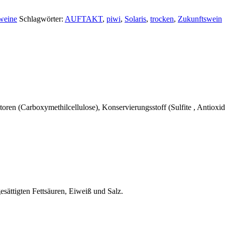
weine
Schlagwörter:
AUFTAKT
,
piwi
,
Solaris
,
trocken
,
Zukunftswein
atoren (Carboxymethilcellulose), Konservierungsstoff (Sulfite
, Antioxi
esättigten Fettsäuren, Eiweiß und Salz.