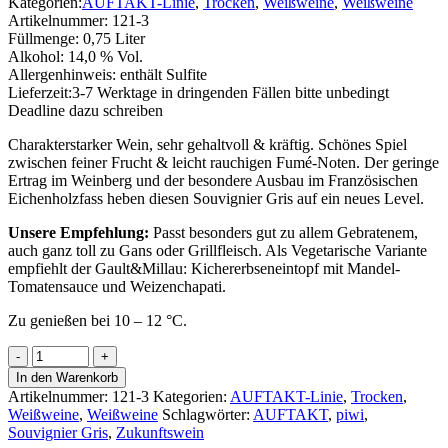
Kategorien:
AUFTAKT-Linie
,
Trocken
,
Weißweine
,
Weißweine
Artikelnummer:
121-3
Füllmenge:
0,75 Liter
Alkohol:
14,0 % Vol.
Allergenhinweis:
enthält Sulfite
Lieferzeit:
3-7 Werktage in dringenden Fällen bitte unbedingt
Deadline dazu schreiben
Charakterstarker Wein, sehr gehaltvoll & kräftig. Schönes Spiel
zwischen feiner Frucht & leicht rauchigen Fumé-Noten. Der geringe
Ertrag im Weinberg und der besondere Ausbau im Französischen
Eichenholzfass heben diesen Souvignier Gris auf ein neues Level.
Unsere Empfehlung:
Passt besonders gut zu allem Gebratenem,
auch ganz toll zu Gans oder Grillfleisch. Als Vegetarische Variante
empfiehlt der Gault&Millau: Kichererbseneintopf mit Mandel-
Tomatensauce und Weizenchapati.
Zu genießen bei 10 – 12 °C.
Fumé
Souvignier
In den Warenkorb
Gris
Artikelnummer:
121-3
Kategorien:
AUFTAKT-Linie
,
Trocken
,
-
Weißweine
,
Weißweine
Schlagwörter:
AUFTAKT
,
piwi
,
AUFTAKT-
Souvignier Gris
,
Zukunftswein
Linie