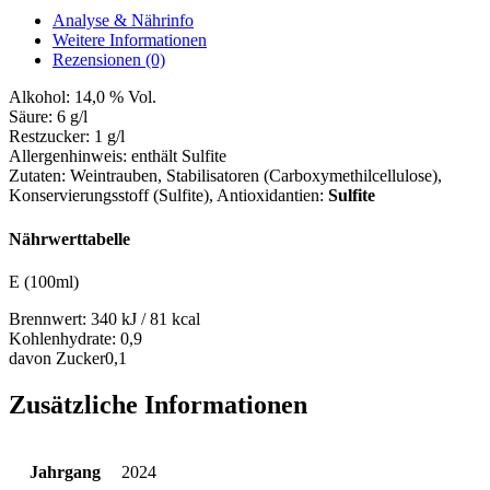
Menge
Analyse & Nährinfo
Weitere Informationen
Rezensionen (0)
Alkohol:
14,0 % Vol.
Säure:
6 g/l
Restzucker:
1 g/l
Allergenhinweis:
enthält Sulfite
Zutaten:
Weintrauben, Stabilisatoren (Carboxymethilcellulose),
Konservierungsstoff (Sulfite)
, Antioxidantien:
Sulfite
Nährwerttabelle
E (100ml)
Brennwert:
340 kJ / 81 kcal
Kohlenhydrate:
0,9
davon Zucker
0,1
Zusätzliche Informationen
Jahrgang
2024