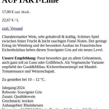
17,00
€
inkl. MwSt.
22,67 € / L
zzgl. Versand
Charakterstarker Wein, sehr gehaltvoll & kräftig. Schönes Spiel
zwischen feiner Frucht & leicht rauchigen Fumé-Noten. Der geringe
Ertrag im Weinberg und der besondere Ausbau im Französischen
Eichenholzfass heben diesen Souvignier Gris auf ein neues Level.
Unsere Empfehlung:
Passt besonders gut zu allem Gebratenem,
auch ganz toll zu Gans oder Grillfleisch. Als Vegetarische Variante
empfiehlt der Gault&Millau: Kichererbseneintopf mit Mandel-
Tomatensauce und Weizenchapati.
Zu genießen bei 10 – 12 °C.
Jahrgang:
2024
Rebsorte:
Souvignier Gris
Zusatz:
Qualitätswein
Geschmack:
trocken
Anbaugebiet:
Rheinhessen