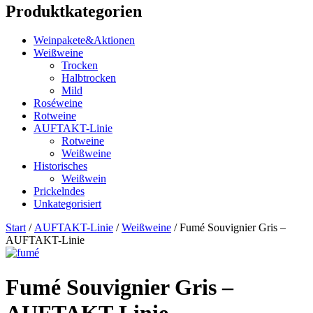
Produktkategorien
Weinpakete&Aktionen
Weißweine
Trocken
Halbtrocken
Mild
Roséweine
Rotweine
AUFTAKT-Linie
Rotweine
Weißweine
Historisches
Weißwein
Prickelndes
Unkategorisiert
Start
/
AUFTAKT-Linie
/
Weißweine
/ Fumé Souvignier Gris –
AUFTAKT-Linie
Fumé Souvignier Gris –
AUFTAKT-Linie