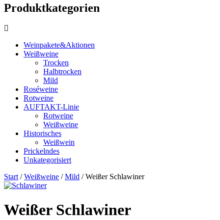
Produktkategorien
Weinpakete&Aktionen
Weißweine
Trocken
Halbtrocken
Mild
Roséweine
Rotweine
AUFTAKT-Linie
Rotweine
Weißweine
Historisches
Weißwein
Prickelndes
Unkategorisiert
Start
/
Weißweine
/
Mild
/ Weißer Schlawiner
Weißer Schlawiner