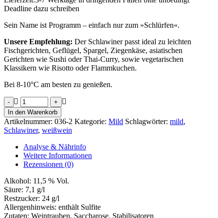
Deadline dazu schreiben
Sein Name ist Programm – einfach nur zum »Schlürfen«.
Unsere Empfehlung:
Der Schlawiner passt ideal zu leichten
Fischgerichten, Geflügel, Spargel, Ziegenkäse, asiatischen
Gerichten wie Sushi oder Thai-Curry, sowie vegetarischen
Klassikern wie Risotto oder Flammkuchen.
Bei 8-10°C am besten zu genießen.
Weißer
Schlawiner
In den Warenkorb
Menge
Artikelnummer:
036-2
Kategorie:
Mild
Schlagwörter:
mild
,
Schlawiner
,
weißwein
Analyse & Nährinfo
Weitere Informationen
Rezensionen (0)
Alkohol:
11,5 % Vol.
Säure:
7,1 g/l
Restzucker:
24 g/l
Allergenhinweis:
enthält Sulfite
Zutaten:
Weintrauben, Saccharose, Stabilisatoren