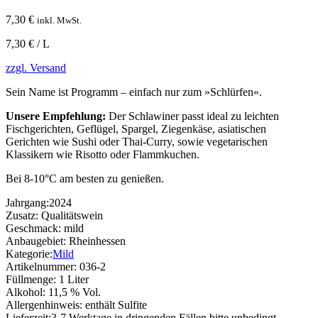
7,30
€
inkl. MwSt.
7,30 € / L
zzgl. Versand
Sein Name ist Programm – einfach nur zum »Schlürfen«.
Unsere Empfehlung:
Der Schlawiner passt ideal zu leichten
Fischgerichten, Geflügel, Spargel, Ziegenkäse, asiatischen
Gerichten wie Sushi oder Thai-Curry, sowie vegetarischen
Klassikern wie Risotto oder Flammkuchen.
Bei 8-10°C am besten zu genießen.
Jahrgang:
2024
Zusatz:
Qualitätswein
Geschmack:
mild
Anbaugebiet:
Rheinhessen
Kategorie:
Mild
Artikelnummer:
036-2
Füllmenge:
1 Liter
Alkohol:
11,5 % Vol.
Allergenhinweis:
enthält Sulfite
Lieferzeit:
3-7 Werktage in dringenden Fällen bitte unbedingt