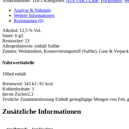
Artikelnummer:
118-3
Kategorien:
AUFTAKT-Linie
,
Prickelndes
,
We
Menge
Analyse & Nährinfo
Weitere Informationen
Rezensionen (0)
Alkohol:
12,5 % Vol.
Säure:
6 g/l
Restzucker:
23
Allergenhinweis:
enthält Sulfite
Zutaten:
Weintrauben, Konservierungsstoff (Sulfite), Gase & Verpack
Nährwerttabelle
100ml enhält
Brennwert:
343 kJ / 81 kcal
Kohlenhydrate:
3
davon Zucker
2,3
Textliche Zusammenfassung
Enthält geringfügige Mengen von Fett, g
Zusätzliche Informationen