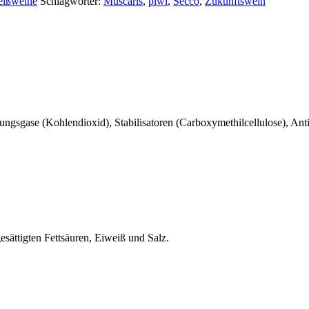
ißweine
Schlagwörter:
Muscaris
,
piwi
,
Secco
,
Zukunftswein
ungsgase (Kohlendioxid), Stabilisatoren (Carboxymethilcellulose)
, Ant
esättigten Fettsäuren, Eiweiß und Salz.