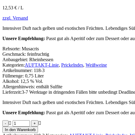
12,53 € / L
zzgl. Versand
Intensiver Duft nach gelben und exotischen Früchten. Lebendiges Süß
Unsere Empfehlung:
Passt gut als Aperitif oder zum Dessert oder au
Rebsorte:
Musacris
Geschmack:
feinfruchtig
Anbaugebiet:
Rheinhessen
Kategorien:
AUFTAKT-Linie
,
Prickelndes
,
Weißweine
Artikelnummer:
118-3
Füllmenge:
0,75 Liter
Alkohol:
12,5 % Vol.
Allergenhinweis:
enthält Sulfite
Lieferzeit:
3-7 Werktage in dringenden Fällen bitte unbedingt Deadlin
Intensiver Duft nach gelben und exotischen Früchten. Lebendiges Süß
Unsere Empfehlung:
Passt gut als Aperitif oder zum Dessert oder au
Muscaris
-
In den Warenkorb
Secco