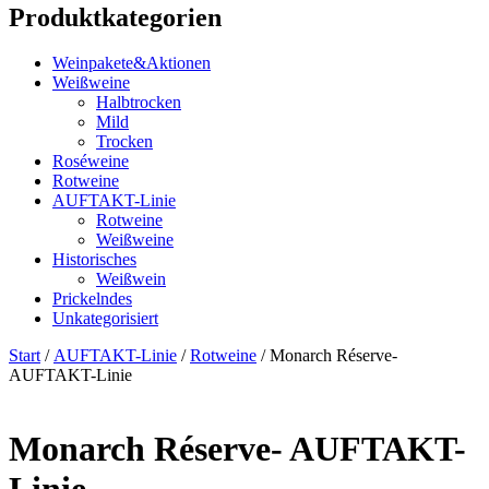
Produktkategorien
Weinpakete&Aktionen
Weißweine
Halbtrocken
Mild
Trocken
Roséweine
Rotweine
AUFTAKT-Linie
Rotweine
Weißweine
Historisches
Weißwein
Prickelndes
Unkategorisiert
Start
/
AUFTAKT-Linie
/
Rotweine
/ Monarch Réserve-
AUFTAKT-Linie
Monarch Réserve- AUFTAKT-
Linie