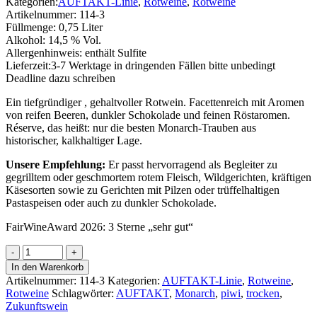
Kategorien:
AUFTAKT-Linie
,
Rotweine
,
Rotweine
Artikelnummer:
114-3
Füllmenge:
0,75 Liter
Alkohol:
14,5 % Vol.
Allergenhinweis:
enthält Sulfite
Lieferzeit:
3-7 Werktage in dringenden Fällen bitte unbedingt
Deadline dazu schreiben
Ein tiefgründiger , gehaltvoller Rotwein. Facettenreich mit Aromen
von reifen Beeren, dunkler Schokolade und feinen Röstaromen.
Réserve, das heißt: nur die besten Monarch-Trauben aus
historischer, kalkhaltiger Lage.
Unsere Empfehlung:
Er passt hervorragend als Begleiter zu
gegrilltem oder geschmortem rotem Fleisch, Wildgerichten, kräftigen
Käsesorten sowie zu Gerichten mit Pilzen oder trüffelhaltigen
Pastaspeisen oder auch zu dunkler Schokolade.
FairWineAward 2026: 3 Sterne „sehr gut“
Monarch
Réserve-
In den Warenkorb
AUFTAKT-
Artikelnummer:
114-3
Kategorien:
AUFTAKT-Linie
,
Rotweine
,
Linie
Rotweine
Schlagwörter:
AUFTAKT
,
Monarch
,
piwi
,
trocken
,
Menge
Zukunftswein