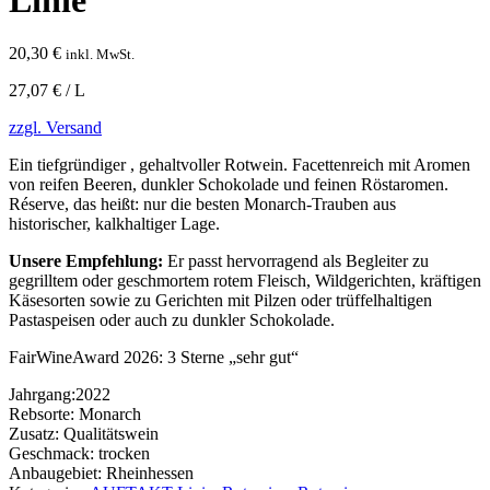
20,30
€
inkl. MwSt.
27,07 € / L
zzgl. Versand
Ein tiefgründiger , gehaltvoller Rotwein. Facettenreich mit Aromen
von reifen Beeren, dunkler Schokolade und feinen Röstaromen.
Réserve, das heißt: nur die besten Monarch-Trauben aus
historischer, kalkhaltiger Lage.
Unsere Empfehlung:
Er passt hervorragend als Begleiter zu
gegrilltem oder geschmortem rotem Fleisch, Wildgerichten, kräftigen
Käsesorten sowie zu Gerichten mit Pilzen oder trüffelhaltigen
Pastaspeisen oder auch zu dunkler Schokolade.
FairWineAward 2026: 3 Sterne „sehr gut“
Jahrgang:
2022
Rebsorte:
Monarch
Zusatz:
Qualitätswein
Geschmack:
trocken
Anbaugebiet:
Rheinhessen