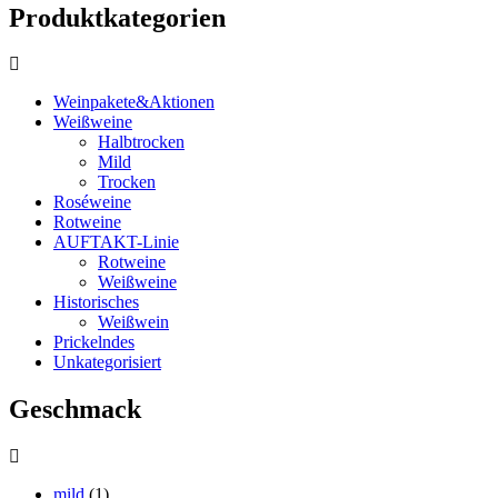
Produktkategorien
Weinpakete&Aktionen
Weißweine
Halbtrocken
Mild
Trocken
Roséweine
Rotweine
AUFTAKT-Linie
Rotweine
Weißweine
Historisches
Weißwein
Prickelndes
Unkategorisiert
Geschmack
mild
(1)