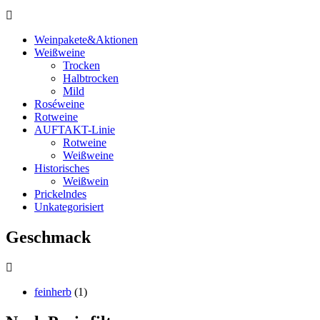
Weinpakete&Aktionen
Weißweine
Trocken
Halbtrocken
Mild
Roséweine
Rotweine
AUFTAKT-Linie
Rotweine
Weißweine
Historisches
Weißwein
Prickelndes
Unkategorisiert
Geschmack
feinherb
(1)